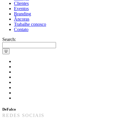
Clientes
Eventos
Branding
Âncoras
Trabalhe conosco
Contato
Search:
DeFalco
REDES SOCIAIS