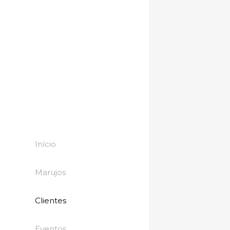
A Grane
Akiva
Alalux
All Mar
Almana
Artefaci
Associc
ASTEN
Av Cont
BH Resi
Início
Botânic
Bue Bur
Centro 
Marujos
Check-i
Clinlife
DeFalc
Clientes
Dispel
Distrital
Eventos