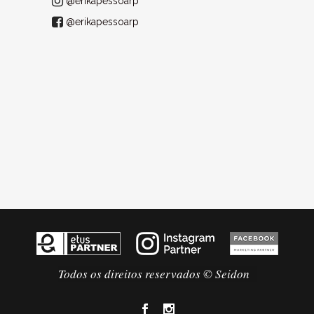
@erikapessoarp
@erikapessoarp
Todos os direitos reservados © Seidon